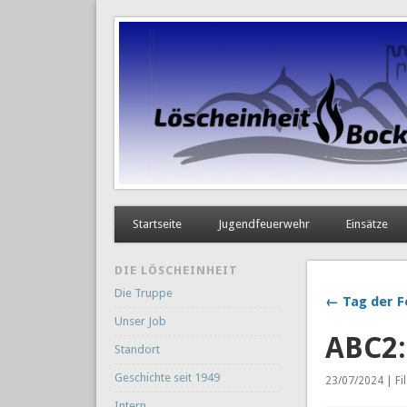
Startseite
Jugendfeuerwehr
Einsätze
DIE LÖSCHEINHEIT
Die Truppe
← Tag der F
Unser Job
ABC2:
Standort
Geschichte seit 1949
23/07/2024 | Fi
Intern