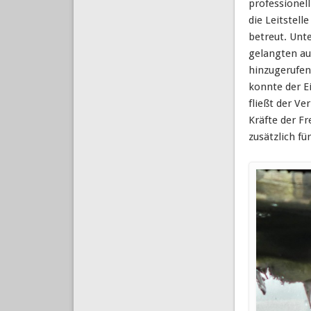
professionel
die Leitstel
betreut. Unt
gelangten au
hinzugerufen
konnte der E
fließt der V
Kräfte der F
zusätzlich fü