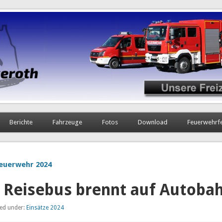
Berichte
Fahrzeuge
Fotos
Download
Feuerwehrf
euerwehr 2024
 Reisebus brennt auf Autoba
led under:
Einsätze 2024