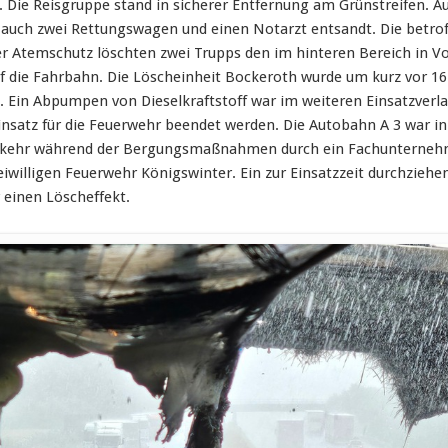
l. Die Reisgruppe stand in sicherer Entfernung am Grünstreifen. 
le auch zwei Rettungswagen und einen Notarzt entsandt. Die betr
er Atemschutz löschten zwei Trupps den im hinteren Bereich in Vo
f die Fahrbahn. Die Löscheinheit Bockeroth wurde um kurz vor 1
. Ein Abpumpen von Dieselkraftstoff war im weiteren Einsatzverlau
insatz für die Feuerwehr beendet werden. Die Autobahn A 3 war in 
erkehr während der Bergungsmaßnahmen durch ein Fachunternehm
reiwilligen Feuerwehr Königswinter. Ein zur Einsatzzeit durchzieh
r einen Löscheffekt.