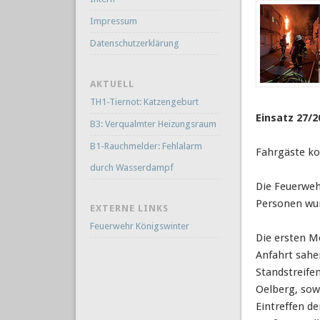
Impressum
Datenschutzerklärung
AKTUELL
TH1-Tiernot: Katzengeburt
Einsatz 27/2
B3: Verqualmter Heizungsraum
B1-Rauchmelder: Fehlalarm
Fahrgäste k
durch Wasserdampf
Die Feuerweh
Personen wur
EXTERNE LINKS
Feuerwehr Königswinter
Die ersten M
Anfahrt sahe
Standstreife
Oelberg, sow
Eintreffen de