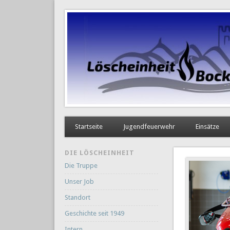
Startseite
Jugendfeuerwehr
Einsätze
DIE LÖSCHEINHEIT
Die Truppe
Unser Job
Standort
Geschichte seit 1949
Intern