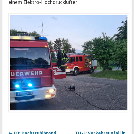
einem Elektro-Hochdrucklüfter .
← B3: Dachstuhlbrand.
TH-3: Verkehrsunfall in