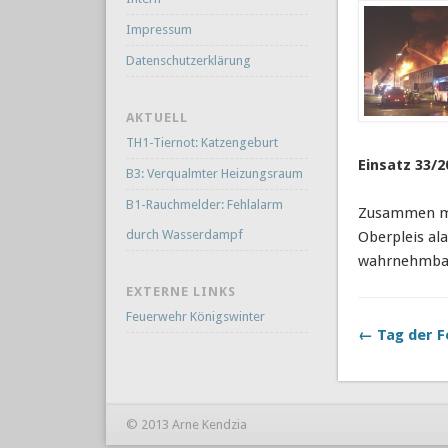
Impressum
Datenschutzerklärung
AKTUELL
TH1-Tiernot: Katzengeburt
Einsatz 33/2
B3: Verqualmter Heizungsraum
B1-Rauchmelder: Fehlalarm
Zusammen mi
durch Wasserdampf
Oberpleis ala
wahrnehmbar.
EXTERNE LINKS
Feuerwehr Königswinter
← Tag der F
© 2013 Arne Kendzia