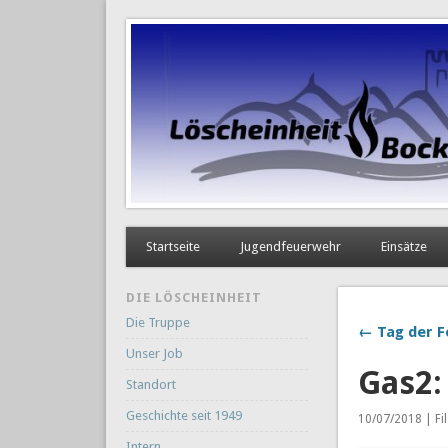
Startseite
Jugendfeuerwehr
Einsätze
DIE LÖSCHEINHEIT
Die Truppe
← Tag der F
Unser Job
Gas2:
Standort
Geschichte seit 1949
10/07/2018 | Fi
Intern