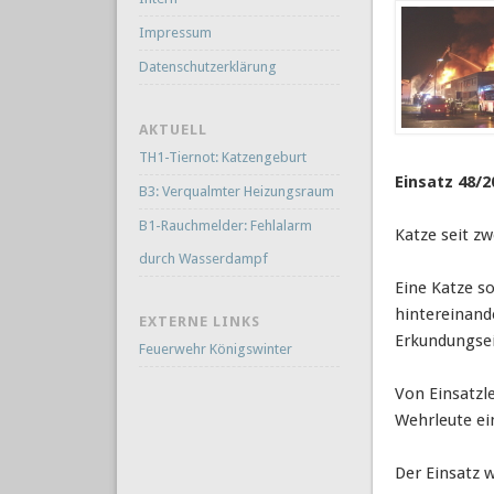
Impressum
Datenschutzerklärung
AKTUELL
TH1-Tiernot: Katzengeburt
Einsatz 48/2
B3: Verqualmter Heizungsraum
B1-Rauchmelder: Fehlalarm
Katze seit z
durch Wasserdampf
Eine Katze s
hintereinand
EXTERNE LINKS
Erkundungsei
Feuerwehr Königswinter
Von Einsatzl
Wehrleute ein
Der Einsatz 