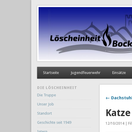
Startseite
Jugendfeuerwehr
Einsätze
DIE LÖSCHEINHEIT
Die Truppe
← Dachstuhl
Unser Job
Katze
Standort
Geschichte seit 1949
12/10/2014 | Fi
Intern