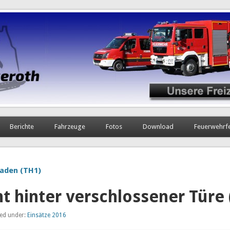
Berichte
Fahrzeuge
Fotos
Download
Feuerwehrf
aden (TH1)
nt hinter verschlossener Türe
led under:
Einsätze 2016