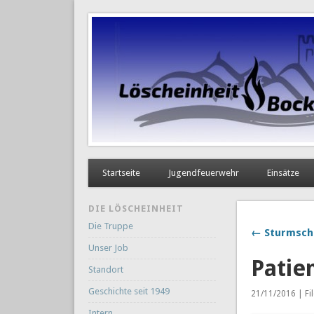
Startseite
Jugendfeuerwehr
Einsätze
DIE LÖSCHEINHEIT
Die Truppe
← Sturmsch
Unser Job
Patie
Standort
Geschichte seit 1949
21/11/2016 | Fi
Intern