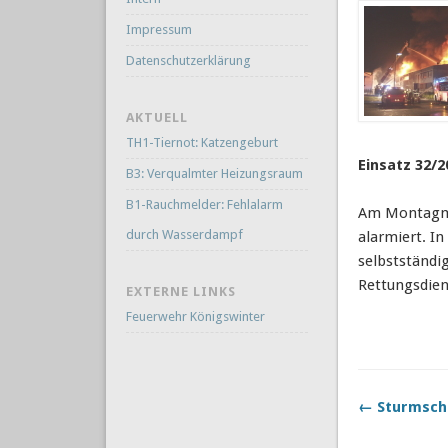
Impressum
Datenschutzerklärung
AKTUELL
TH1-Tiernot: Katzengeburt
Einsatz 32/2
B3: Verqualmter Heizungsraum
B1-Rauchmelder: Fehlalarm
Am Montagmor
durch Wasserdampf
alarmiert.
In
selbstständi
Rettungsdien
EXTERNE LINKS
Feuerwehr Königswinter
← Sturmsch