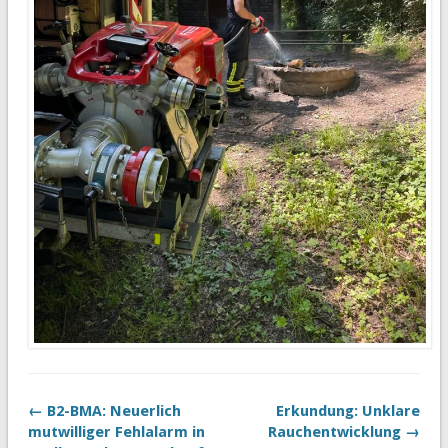
← B2-BMA: Neuerlich
Erkundung: Unklare
mutwilliger Fehlalarm in
Rauchentwicklung →