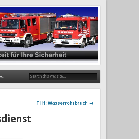
est
TH1: Wasserrohrbruch →
sdienst