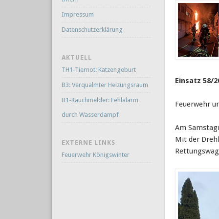
Impressum
Datenschutzerklärung
AKTUELL
TH1-Tiernot: Katzengeburt
Einsatz 58/2
B3: Verqualmter Heizungsraum
B1-Rauchmelder: Fehlalarm
Feuerwehr un
durch Wasserdampf
Am Samstagmi
Mit der Dreh
EXTERNE LINKS
Rettungswage
Feuerwehr Königswinter