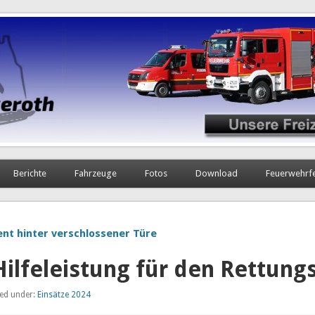
Berichte
Fahrzeuge
Fotos
Download
Feuerwehrf
ent hinter verschlossener Türe
Hilfeleistung für den Rettung
led under:
Einsätze 2024