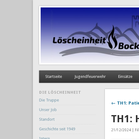
Startseite
Jugendfeuerwehr
Einsätze
DIE LÖSCHEINHEIT
Die Truppe
← TH1: Pati
Unser Job
TH1: 
Standort
Geschichte seit 1949
21/12/2024 | Fi
Intern