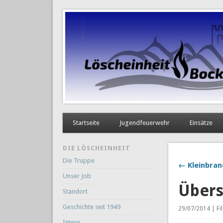
Startseite
Jugendfeuerwehr
Einsätze
DIE LÖSCHEINHEIT
Die Truppe
← Kleinbran
Unser Job
Über
Standort
Geschichte seit 1949
29/07/2014 | Fi
Intern