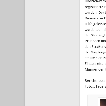
Überschwemmu
registrierte 
wurden. Der 
Bäume von Fa
Hilfe gelei
wurde techni
der Straße „
Pleisbach und
den Straßenv
der Siegburg
stellte sich
Einsatzleitu
Männer der F
Bericht: Lut
Fotos: Feuer