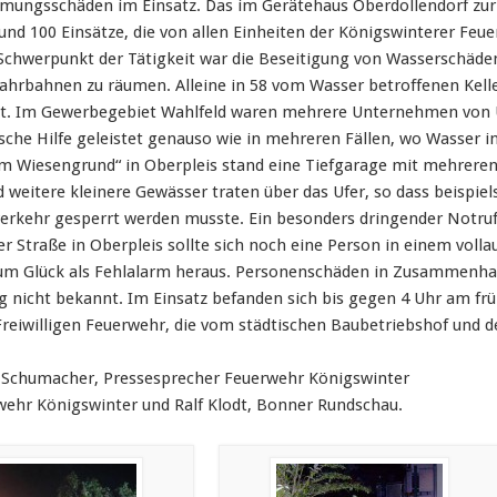
ngsschäden im Einsatz. Das im Gerätehaus Oberdollendorf zur
rund 100 Einsätze, die von allen Einheiten der Königswinterer Feu
Schwerpunkt der Tätigkeit war die Beseitigung von Wasserschäden
hrbahnen zu räumen. Alleine in 58 vom Wasser betroffenen Kel
stet. Im Gewerbegebiet Wahlfeld waren mehrere Unternehmen vo
sche Hilfe geleistet genauso wie in mehreren Fällen, wo Wasser
Im Wiesengrund“ in Oberpleis stand eine Tiefgarage mit mehrere
 weitere kleinere Gewässer traten über das Ufer, so dass beispiel
erkehr gesperrt werden musste. Ein besonders dringender Notruf
er Straße in Oberpleis sollte sich noch eine Person in einem voll
 zum Glück als Fehlalarm heraus. Personenschäden in Zusammenh
ng nicht bekannt. Im Einsatz befanden sich bis gegen 4 Uhr am 
reiwilligen Feuerwehr, die vom städtischen Baubetriebshof und 
z Schumacher, Pressesprecher Feuerwehr Königswinter
wehr Königswinter und Ralf Klodt, Bonner Rundschau.