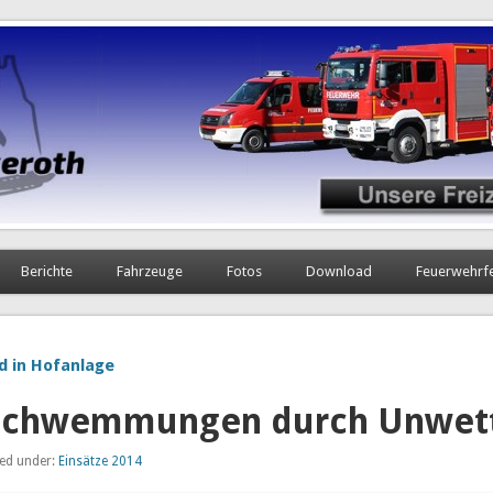
Berichte
Fahrzeuge
Fotos
Download
Feuerwehrf
d in Hofanlage
schwemmungen durch Unwet
led under:
Einsätze 2014