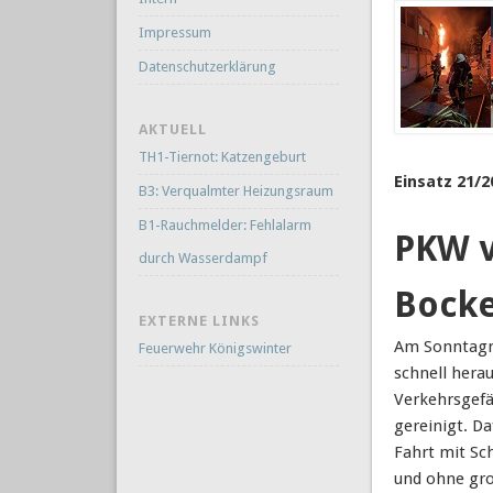
Impressum
Datenschutzerklärung
AKTUELL
TH1-Tiernot: Katzengeburt
Einsatz 21/2
B3: Verqualmter Heizungsraum
B1-Rauchmelder: Fehlalarm
PKW v
durch Wasserdampf
Bocke
EXTERNE LINKS
Am Sonntagmi
Feuerwehr Königswinter
schnell hera
Verkehrsgefä
gereinigt. D
Fahrt mit Sc
und ohne gro