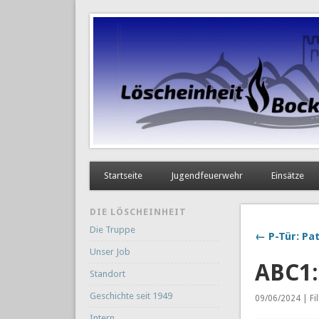
Startseite
Jugendfeuerwehr
Einsätze
DIE LÖSCHEINHEIT
Die Truppe
← P-Tür: Pat
Unser Job
ABC1:
Standort
Geschichte seit 1949
09/06/2024 | Fi
Intern