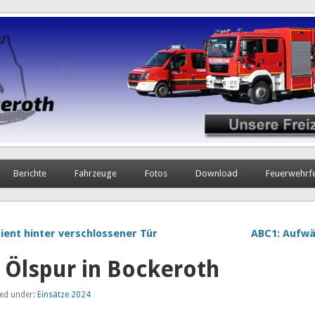
Berichte
Fahrzeuge
Fotos
Download
Feuerwehrf
ient hinter verschlossener Tür
ABC1: Aufwä
 Ölspur in Bockeroth
led under:
Einsätze 2024