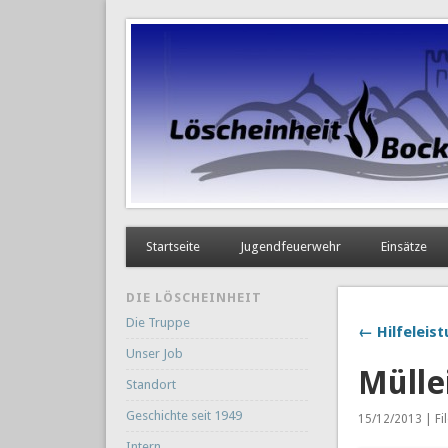
Startseite
Jugendfeuerwehr
Einsätze
DIE LÖSCHEINHEIT
Die Truppe
← Hilfeleis
Unser Job
Mülle
Standort
Geschichte seit 1949
15/12/2013 | Fi
Intern