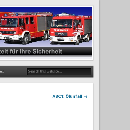
est
ABC1: Ölunfall →