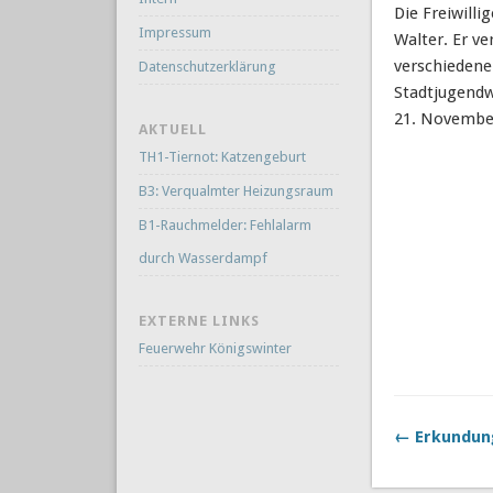
Die Freiwill
Impressum
Walter.
Er ve
verschiedene
Datenschutzerklärung
Stadtjugendw
21. November
AKTUELL
TH1-Tiernot: Katzengeburt
B3: Verqualmter Heizungsraum
B1-Rauchmelder: Fehlalarm
durch Wasserdampf
EXTERNE LINKS
Feuerwehr Königswinter
← Erkundun