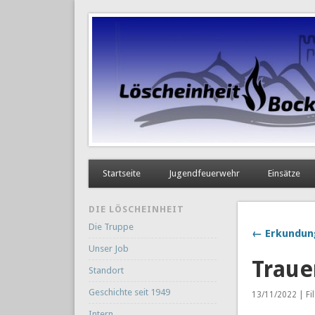
Startseite
Jugendfeuerwehr
Einsätze
DIE LÖSCHEINHEIT
Die Truppe
← Erkundun
Unser Job
Traue
Standort
Geschichte seit 1949
13/11/2022 | Fi
Intern