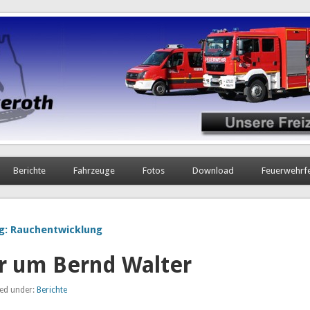
Berichte
Fahrzeuge
Fotos
Download
Feuerwehrf
g: Rauchentwicklung
r um Bernd Walter
led under:
Berichte